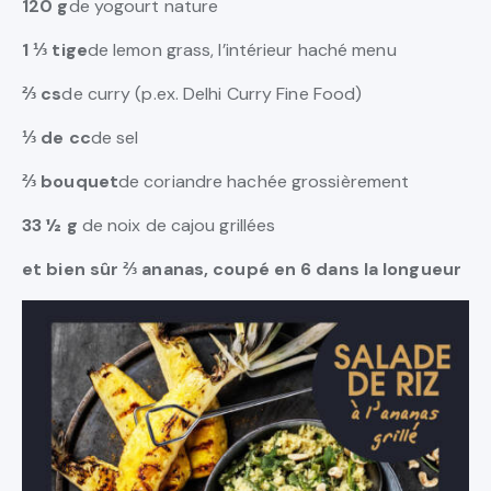
120 g
de yogourt nature
1 ⅓ tige
de lemon grass, l’intérieur haché menu
⅔ cs
de curry (p.ex. Delhi Curry Fine Food)
⅓ de cc
de sel
⅔ bouquet
de coriandre hachée grossièrement
33 ½ g
de noix de cajou grillées
et bien sûr ⅔ ananas, coupé en 6 dans la longueur