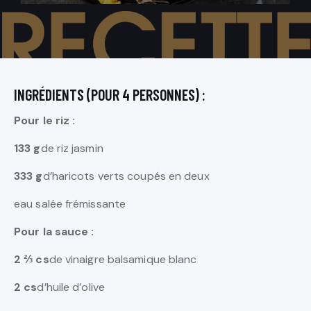
INGRÉDIENTS (POUR 4 PERSONNES) :
Pour le riz :
133 g
de riz jasmin
333 g
d’haricots verts coupés en deux
eau salée frémissante
Pour la sauce :
2 ⅔ cs
de vinaigre balsamique blanc
2 cs
d’huile d’olive