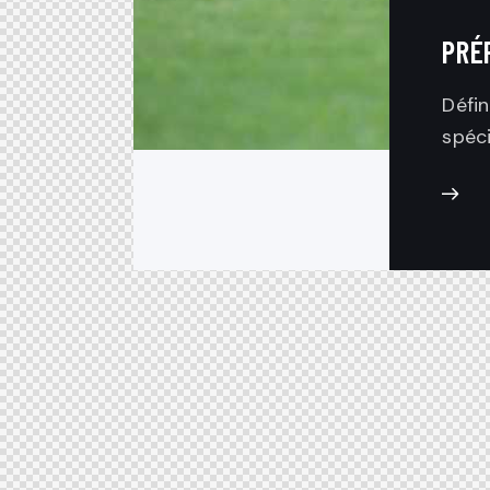
PRÉ
Défin
spéci